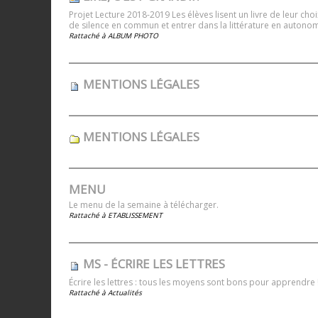
Projet Lecture 2018-2019 Les élèves lisent un livre de leur c
de silence en commun et entrer dans la littérature en autonom
Rattaché à
ALBUM PHOTO
MENTIONS LÉGALES
MENTIONS LÉGALES
MENU
Le menu de la semaine à télécharger.
Rattaché à
ETABLISSEMENT
MS - ÉCRIRE LES LETTRES
Écrire les lettres : tous les moyens sont bons pour apprendre 
Rattaché à
Actualités