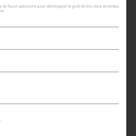
hoix de façon autonome pour développer le goût de lire, vivre un temps
ie.
!