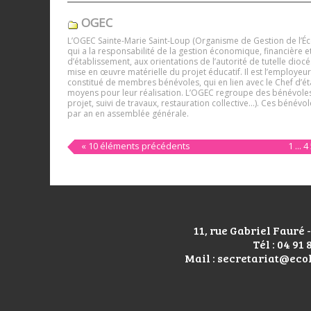
OGEC
L’OGEC Sainte-Marie Saint-Loup (Organisme de Gestion de l’Éco
qui a la responsabilité de la gestion économique, financière et
d’établissement, aux orientations de l’autorité de tutelle diocé
mise en œuvre matérielle du projet éducatif. Il est l’employeu
constitué de membres bénévoles, qui en lien avec le Chef d’ét
moyens pour leur réalisation. L’OGEC regroupe des bénévoles 
projet, suivi de travaux, restauration collective…). Ces bénévo
par an en assemblée générale.
« 10 éléments précédents
1
...
4
11, rue Gabriel Fauré
Tél : 04 91 
Mail : secretariat@eco