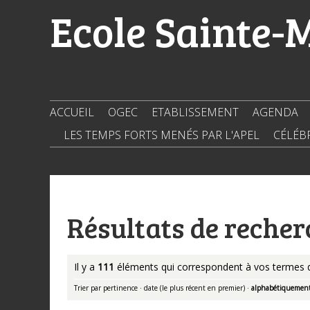
Aller
Outils
Ecole Sainte-
au
personnels
contenu.
|
Aller
à
la
navigation
ACCUEIL
OGEC
ETABLISSEMENT
AGENDA
LES TEMPS FORTS MENÉS PAR L'APEL
CÉLÉB
Résultats de recher
Il y a
111
éléments qui correspondent à vos termes 
Trier par
pertinence
·
date (le plus récent en premier)
·
alphabétiquemen