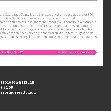
le Catholique Sainte Marie Saint Loup) est une association, loi 1901,
 sociale de l’école. Il l’exerce conformément au projet
saine et au projet l’Enseignement Catholique. Il contribue à assurer la
r des personnels de droit privé. L’OGEC Sainte-Marie Saint-Loup est
ablissement, accompagnent les projets de l’école et apportent les
aux compétences variées (finances et suivi budgétaire, gestion de
les se réunissent régulièrement en conseil d’administration et une fois
5
6
7
8
9
10
...
12
10 éléments suivants »
 - 13010 MARSEILLE
89 74 09
lestemariestloup.fr