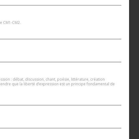
s de CM1-CM2.
sion : débat, discussion, chant, poésie, littérature, création
endre que la liberté d’expression est un principe fondamental de