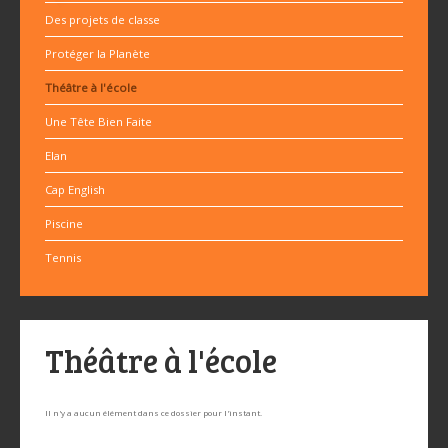
Des projets de classe
Protéger la Planète
Théâtre à l'école
Une Tête Bien Faite
Elan
Cap English
Piscine
Tennis
Théâtre à l'école
Il n'y a aucun élément dans ce dossier pour l'instant.