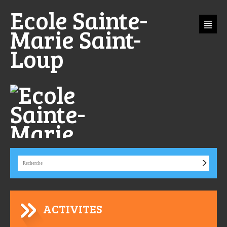
Aller
Outils
Ecole Sainte-
au
personnels
contenu.
|
Aller
Marie Saint-
à
la
navigation
Loup
ACTIVITES