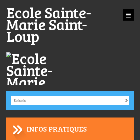
Aller
Outils
Ecole Sainte-
au
personnels
contenu.
|
Aller
Marie Saint-
à
la
navigation
Loup
INFOS PRATIQUES