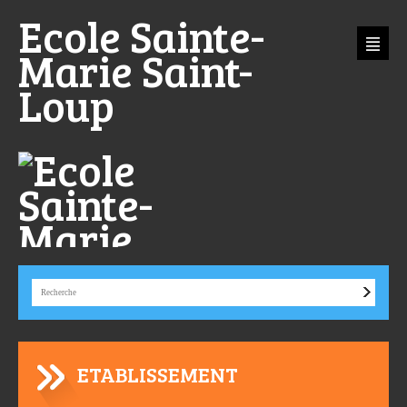
Aller
Outils
Ecole Sainte-
au
personnels
contenu.
|
Aller
Marie Saint-
à
la
navigation
Loup
ETABLISSEMENT