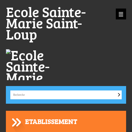
Aller
Outils
Ecole Sainte-
au
personnels
contenu.
|
Aller
Marie Saint-
à
la
navigation
Loup
ETABLISSEMENT