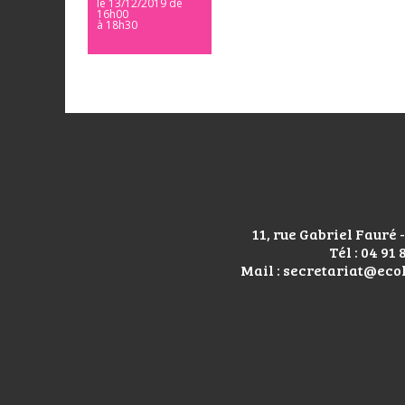
le 13/12/2019
de
16h00
à 18h30
11, rue Gabriel Fauré
Tél : 04 91 
Mail : secretariat@eco