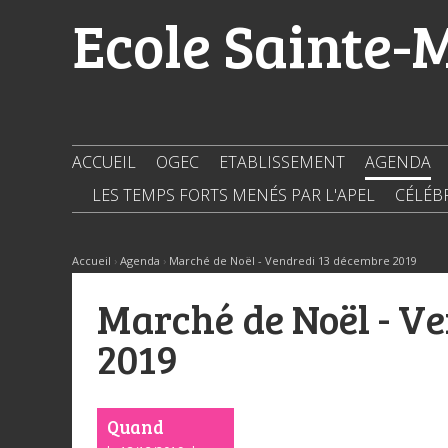
Aller
Outils
Ecole Sainte-
au
personnels
contenu.
|
Aller
à
la
navigation
ACCUEIL
OGEC
ETABLISSEMENT
AGENDA
LES TEMPS FORTS MENÉS PAR L'APEL
CÉLÉB
Accueil
›
Agenda
›
Marché de Noël - Vendredi 13 décembre 2019
Marché de Noël - V
2019
Quand