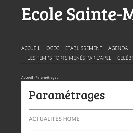
Aller
Outils
Ecole Sainte-
au
personnels
contenu.
|
Aller
à
la
navigation
ACCUEIL
OGEC
ETABLISSEMENT
AGENDA
LES TEMPS FORTS MENÉS PAR L'APEL
CÉLÉB
Accueil
›
Paramétrages
Paramétrages
ACTUALITÉS HOME