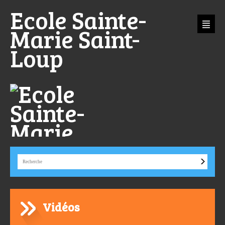
Aller
Outils
Ecole Sainte-
au
personnels
contenu.
|
Aller
Marie Saint-
à
la
navigation
Loup
Vidéos