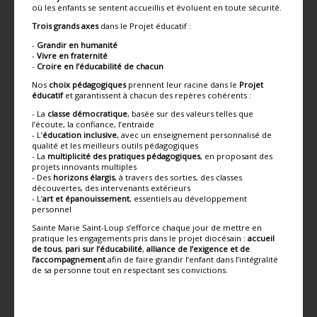
où les enfants se sentent accueillis et évoluent en toute sécurité.
Trois grands axes
dans le Projet éducatif :
-
Grandir en humanité
-
Vivre en fraternité
-
Croire en l’éducabilité de chacun
Nos
choix pédagogiques
prennent leur racine dans le
Projet
éducatif
et garantissent à chacun des repères cohérents :
- La
classe démocratique
, basée sur des valeurs telles que
l’écoute, la confiance, l’entraide
- L’
éducation inclusive
, avec un enseignement personnalisé de
qualité et les meilleurs outils pédagogiques
- La
multiplicité des pratiques pédagogiques
, en proposant des
projets innovants multiples
- Des
horizons élargis
, à travers des sorties, des classes
découvertes, des intervenants extérieurs
- L’
art et épanouissement
, essentiels au développement
personnel
Sainte Marie Saint-Loup s’efforce chaque jour de mettre en
pratique les engagements pris dans le projet diocésain :
accueil
de tous
,
pari sur l’éducabilité
,
alliance de l’exigence et de
l’accompagnement
afin de faire grandir l’enfant dans l’intégralité
de sa personne tout en respectant ses convictions.